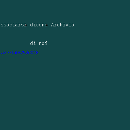
associarsi
dicono
Archivio
di noi