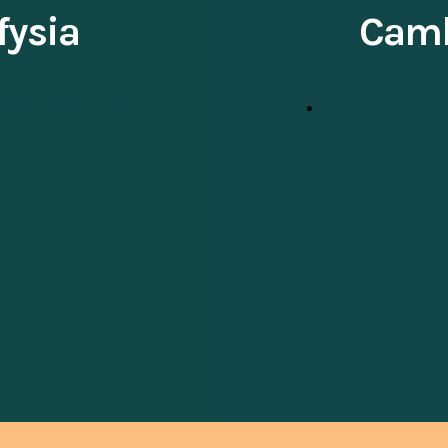
fysia
Camb
temporanee 2022
corrisponden